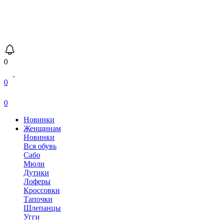
0
0
0
Новинки
Женщинам
Новинки
Вся обувь
Сабо
Мюли
Дутики
Лоферы
Кроссовки
Тапочки
Шлепанцы
Угги