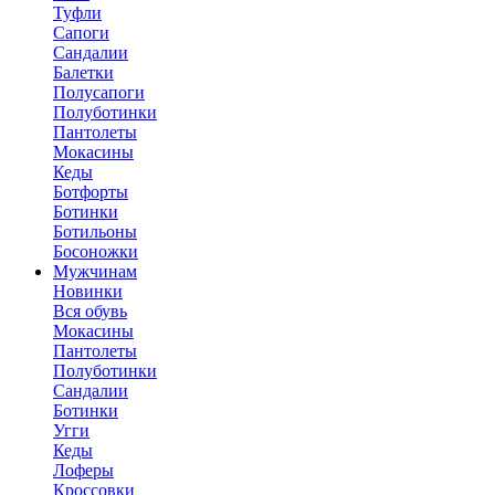
Туфли
Сапоги
Сандалии
Балетки
Полусапоги
Полуботинки
Пантолеты
Мокасины
Кеды
Ботфорты
Ботинки
Ботильоны
Босоножки
Мужчинам
Новинки
Вся обувь
Мокасины
Пантолеты
Полуботинки
Сандалии
Ботинки
Угги
Кеды
Лоферы
Кроссовки