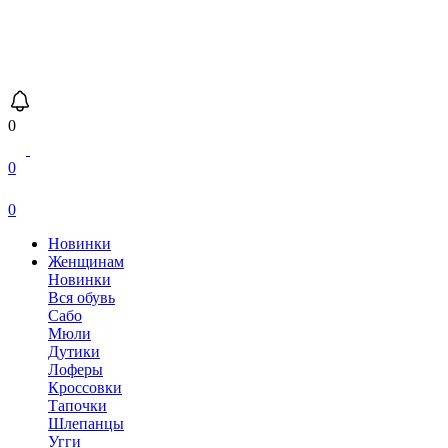
0
0
0
Новинки
Женщинам
Новинки
Вся обувь
Сабо
Мюли
Дутики
Лоферы
Кроссовки
Тапочки
Шлепанцы
Угги