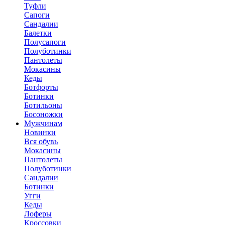
Туфли
Сапоги
Сандалии
Балетки
Полусапоги
Полуботинки
Пантолеты
Мокасины
Кеды
Ботфорты
Ботинки
Ботильоны
Босоножки
Мужчинам
Новинки
Вся обувь
Мокасины
Пантолеты
Полуботинки
Сандалии
Ботинки
Угги
Кеды
Лоферы
Кроссовки