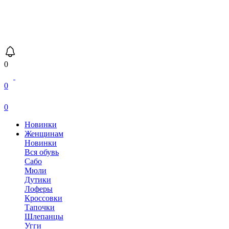
0
0
0
Новинки
Женщинам
Новинки
Вся обувь
Сабо
Мюли
Дутики
Лоферы
Кроссовки
Тапочки
Шлепанцы
Угги