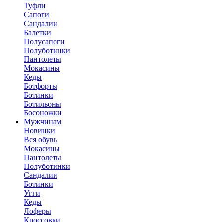
Туфли
Сапоги
Сандалии
Балетки
Полусапоги
Полуботинки
Пантолеты
Мокасины
Кеды
Ботфорты
Ботинки
Ботильоны
Босоножки
Мужчинам
Новинки
Вся обувь
Мокасины
Пантолеты
Полуботинки
Сандалии
Ботинки
Угги
Кеды
Лоферы
Кроссовки