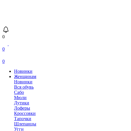
0
0
0
Новинки
Женщинам
Новинки
Вся обувь
Сабо
Мюли
Дутики
Лоферы
Кроссовки
Тапочки
Шлепанцы
Угги