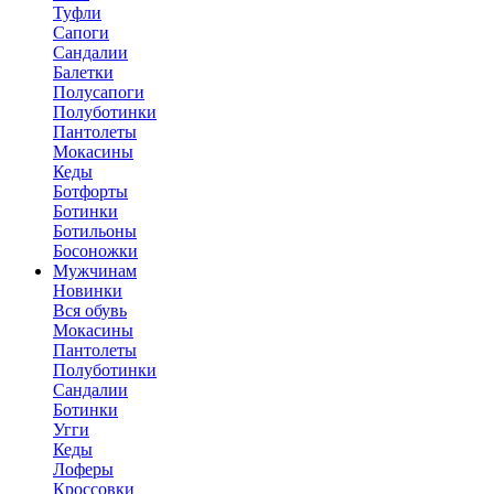
Туфли
Сапоги
Сандалии
Балетки
Полусапоги
Полуботинки
Пантолеты
Мокасины
Кеды
Ботфорты
Ботинки
Ботильоны
Босоножки
Мужчинам
Новинки
Вся обувь
Мокасины
Пантолеты
Полуботинки
Сандалии
Ботинки
Угги
Кеды
Лоферы
Кроссовки