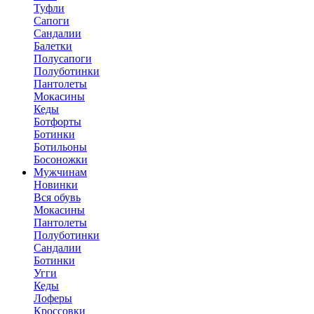
Туфли
Сапоги
Сандалии
Балетки
Полусапоги
Полуботинки
Пантолеты
Мокасины
Кеды
Ботфорты
Ботинки
Ботильоны
Босоножки
Мужчинам
Новинки
Вся обувь
Мокасины
Пантолеты
Полуботинки
Сандалии
Ботинки
Угги
Кеды
Лоферы
Кроссовки