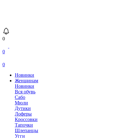
0
0
0
Новинки
Женщинам
Новинки
Вся обувь
Сабо
Мюли
Дутики
Лоферы
Кроссовки
Тапочки
Шлепанцы
Угги