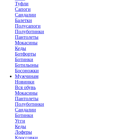
Туфли
Сапоги
Сандалии
Балетки
Полусапоги
Полуботинки
Пантолеты
Мокасины
Кеды
Ботфорты
Ботинки
Ботильоны
Босоножки
Мужчинам
Новинки
Вся обувь
Мокасины
Пантолеты
Полуботинки
Сандалии
Ботинки
Угги
Кеды
Лоферы
Кроссовки