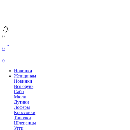
0
0
0
Новинки
Женщинам
Новинки
Вся обувь
Сабо
Мюли
Дутики
Лоферы
Кроссовки
Тапочки
Шлепанцы
Угги