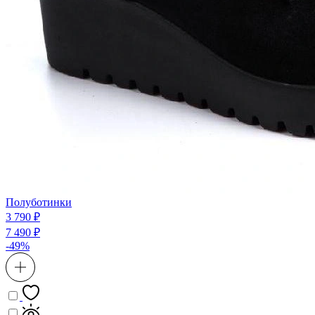
Полуботинки
3 790 ₽
7 490 ₽
-49%