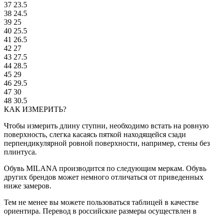
37
23.5
38
24.5
39
25
40
25.5
41
26.5
42
27
43
27.5
44
28.5
45
29
46
29.5
47
30
48
30.5
КАК ИЗМЕРИТЬ?
Чтобы измерить длину ступни, необходимо встать на ровную
поверхность, слегка касаясь пяткой находящейся сзади
перпендикулярной ровной поверхности, например, стены без
плинтуса.
Обувь MILANA производится по следующим меркам. Обувь
других брендов может немного отличаться от приведенных
ниже замеров.
Тем не менее вы можете пользоваться таблицей в качестве
ориентира. Перевод в российские размеры осуществлен в