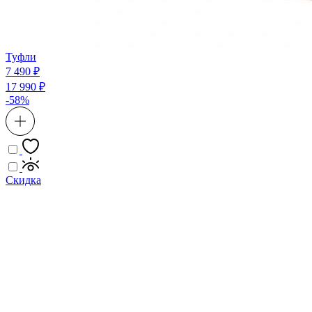
Туфли
7 490 ₽
17 990 ₽
-58%
Скидка