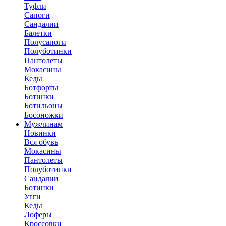
Туфли
Сапоги
Сандалии
Балетки
Полусапоги
Полуботинки
Пантолеты
Мокасины
Кеды
Ботфорты
Ботинки
Ботильоны
Босоножки
Мужчинам
Новинки
Вся обувь
Мокасины
Пантолеты
Полуботинки
Сандалии
Ботинки
Угги
Кеды
Лоферы
Кроссовки