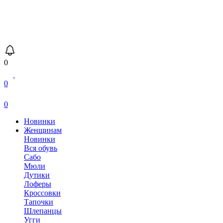
0
0
0
Новинки
Женщинам
Новинки
Вся обувь
Сабо
Мюли
Дутики
Лоферы
Кроссовки
Тапочки
Шлепанцы
Угги