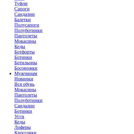
Туфли
Сапоги
Сандалии
Балетки
Полусапоги
Полуботинки
Пантолеты
Мокасины
Кеды
Ботфорты
Ботинки
Ботильоны
Босоножки
Мужчинам
Новинки
Вся обувь
Мокасины
Пантолеты
Полуботинки
Сандалии
Ботинки
Угги
Кеды
Лоферы
Кроссовки