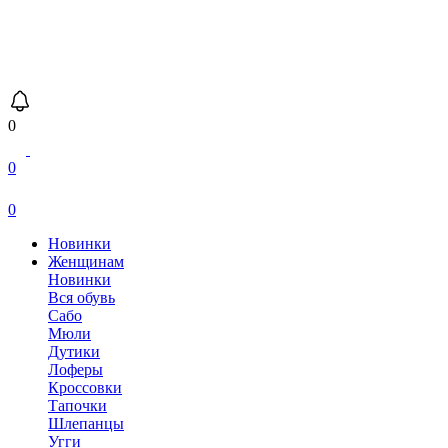
0
0
0
Новинки
Женщинам
Новинки
Вся обувь
Сабо
Мюли
Дутики
Лоферы
Кроссовки
Тапочки
Шлепанцы
Угги