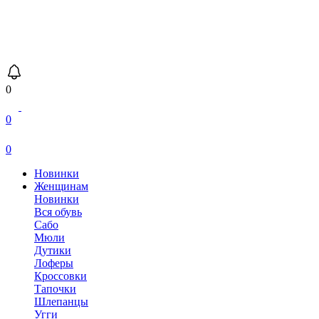
0
0
0
Новинки
Женщинам
Новинки
Вся обувь
Сабо
Мюли
Дутики
Лоферы
Кроссовки
Тапочки
Шлепанцы
Угги