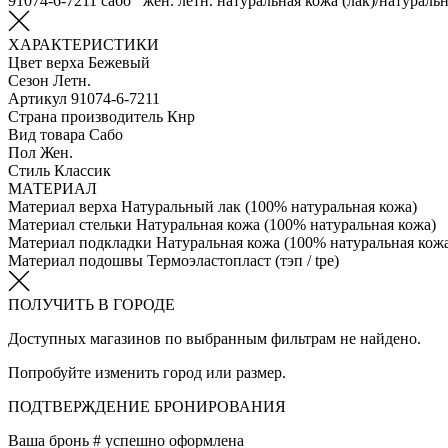
91074-6-7211 сабо жен. летн. натуральная кожа (лак)/натураль
ХАРАКТЕРИСТИКИ
Цвет верха
Бежевый
Сезон
Летн.
Артикул
91074-6-7211
Страна производитель
Кнр
Вид товара
Сабо
Пол
Жен.
Стиль
Классик
МАТЕРИАЛ
Материал верха
Натуральный лак (100% натуральная кожа)
Материал стельки
Натуральная кожа (100% натуральная кожа)
Материал подкладки
Натуральная кожа (100% натуральная кож
Материал подошвы
Термоэластопласт (тэп / tpe)
ПОЛУЧИТЬ В ГОРОДЕ
Доступных магазинов по выбранным фильтрам не найдено.
Попробуйте изменить город или размер.
ПОДТВЕРЖДЕНИЕ БРОНИРОВАНИЯ
Ваша бронь #
успешно оформлена