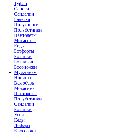
Туфли
Сапоги
Сандалии
Балетки
Полусапоги
Полуботинки
Пантолеты
Мокасины
Кеды
Ботфорты
Ботинки
Ботильоны
Босоножки
Мужчинам
Новинки
Вся обувь
Мокасины
Пантолеты
Полуботинки
Сандалии
Ботинки
Угги
Кеды
Лоферы
Кроссовки