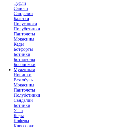
Туфли
Сапоги
Сандалии
Балетки
Полусапоги
Полуботинки
Пантолеты
Мокасины
Кеды
Ботфорты
Ботинки
Ботильоны
Босоножки
Мужчинам
Новинки
Вся обувь
Мокасины
Пантолеты
Полуботинки
Сандалии
Ботинки
Угги
Кеды
Лоферы
Кроссовки