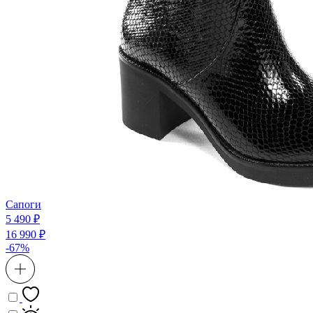
Сапоги
5 490 ₽
16 990 ₽
-67%