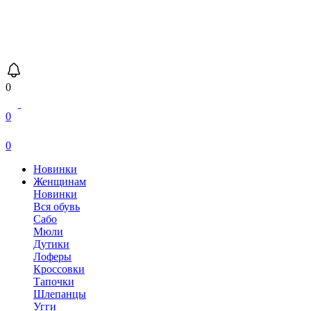
0
0
0
Новинки
Женщинам
Новинки
Вся обувь
Сабо
Мюли
Дутики
Лоферы
Кроссовки
Тапочки
Шлепанцы
Угги