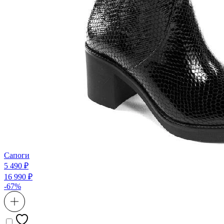
Сапоги
5 490 ₽
16 990 ₽
-67%