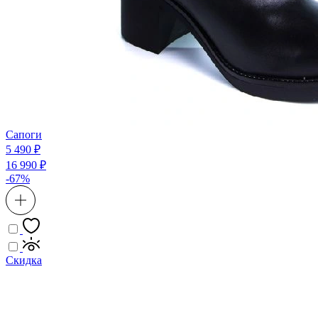
Сапоги
5 490 ₽
16 990 ₽
-67%
Скидка