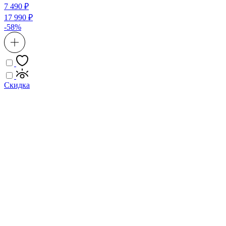
7 490 ₽
17 990 ₽
-58%
Скидка