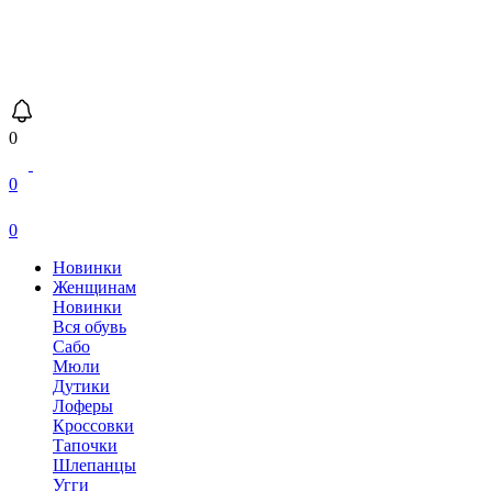
0
0
0
Новинки
Женщинам
Новинки
Вся обувь
Сабо
Мюли
Дутики
Лоферы
Кроссовки
Тапочки
Шлепанцы
Угги