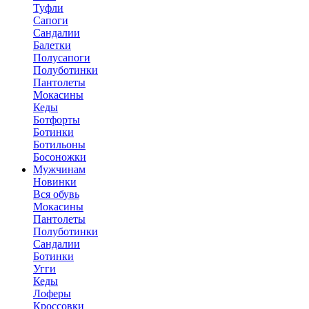
Туфли
Сапоги
Сандалии
Балетки
Полусапоги
Полуботинки
Пантолеты
Мокасины
Кеды
Ботфорты
Ботинки
Ботильоны
Босоножки
Мужчинам
Новинки
Вся обувь
Мокасины
Пантолеты
Полуботинки
Сандалии
Ботинки
Угги
Кеды
Лоферы
Кроссовки