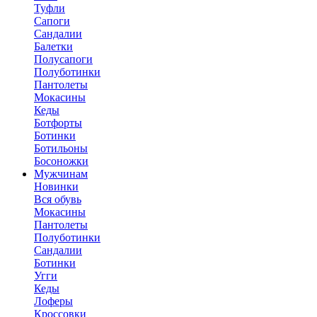
Туфли
Сапоги
Сандалии
Балетки
Полусапоги
Полуботинки
Пантолеты
Мокасины
Кеды
Ботфорты
Ботинки
Ботильоны
Босоножки
Мужчинам
Новинки
Вся обувь
Мокасины
Пантолеты
Полуботинки
Сандалии
Ботинки
Угги
Кеды
Лоферы
Кроссовки