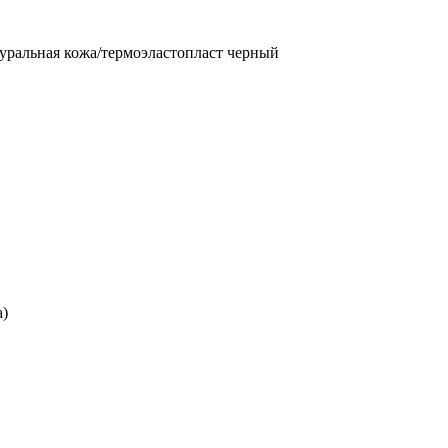
туральная кожа/термоэластопласт черный
а)