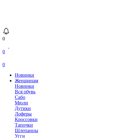
0
0
0
Новинки
Женщинам
Новинки
Вся обувь
Сабо
Мюли
Дутики
Лоферы
Кроссовки
Тапочки
Шлепанцы
Угги