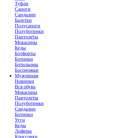
Туфли
Сапоги
Сандалии
Балетки
Полусапоги
Полуботинки
Пантолеты
Мокасины
Кеды
Ботфорты
Ботинки
Ботильоны
Босоножки
Мужчинам
Новинки
Вся обувь
Мокасины
Пантолеты
Полуботинки
Сандалии
Ботинки
Угги
Кеды
Лоферы
Кроссовки