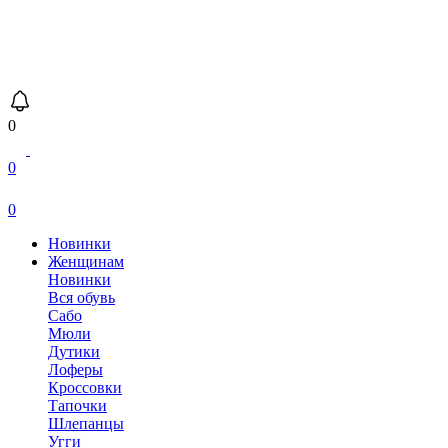
0
0
0
Новинки
Женщинам
Новинки
Вся обувь
Сабо
Мюли
Дутики
Лоферы
Кроссовки
Тапочки
Шлепанцы
Угги