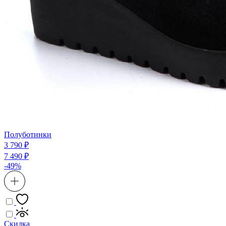
Полуботинки
3 790 ₽
7 490 ₽
-49%
Скидка