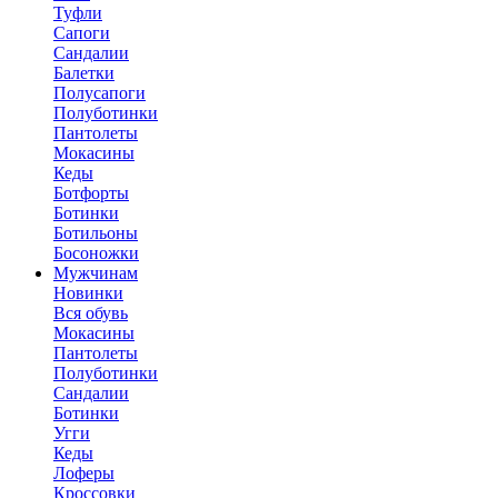
Туфли
Сапоги
Сандалии
Балетки
Полусапоги
Полуботинки
Пантолеты
Мокасины
Кеды
Ботфорты
Ботинки
Ботильоны
Босоножки
Мужчинам
Новинки
Вся обувь
Мокасины
Пантолеты
Полуботинки
Сандалии
Ботинки
Угги
Кеды
Лоферы
Кроссовки