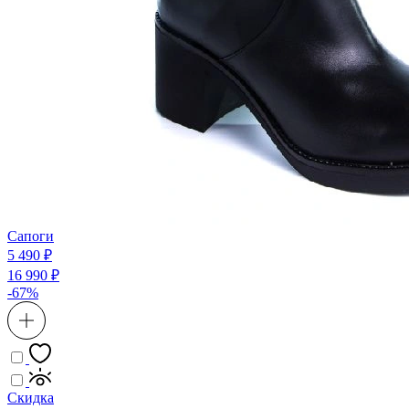
Сапоги
5 490 ₽
16 990 ₽
-67%
Скидка