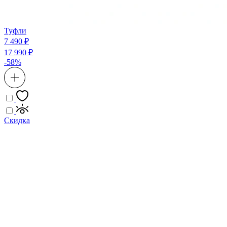
Туфли
7 490 ₽
17 990 ₽
-58%
Скидка