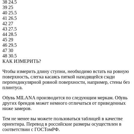
38
24.5
39
25
40
25.5
41
26.5
42
27
43
27.5
44
28.5
45
29
46
29.5
47
30
48
30.5
КАК ИЗМЕРИТЬ?
Чтобы измерить длину ступни, необходимо встать на ровную
поверхность, слегка касаясь пяткой находящейся сзади
перпендикулярной ровной поверхности, например, стены без
плинтуса.
Обувь MILANA производится по следующим меркам. Обувь
других брендов может немного отличаться от приведенных
ниже замеров.
Тем не менее вы можете пользоваться таблицей в качестве
ориентира. Перевод в российские размеры осуществлен в
соответствии с ГОСТомРФ.