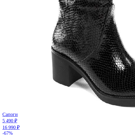
Сапоги
5 490 ₽
16 990 ₽
-67%