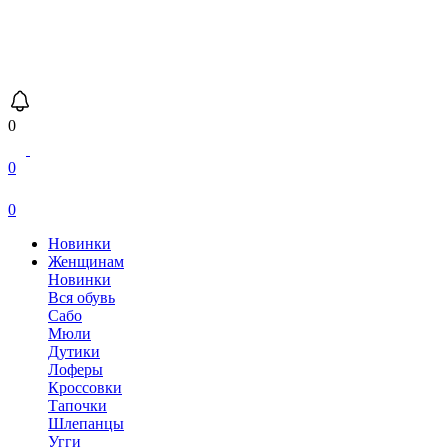
0
0
0
Новинки
Женщинам
Новинки
Вся обувь
Сабо
Мюли
Дутики
Лоферы
Кроссовки
Тапочки
Шлепанцы
Угги