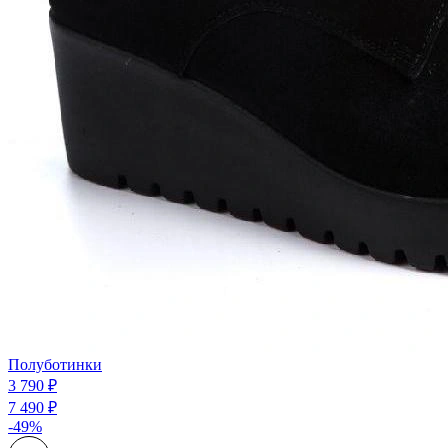
Полуботинки
3 790 ₽
7 490 ₽
-49%