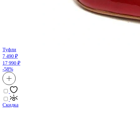
Туфли
7 490 ₽
17 990 ₽
-58%
Скидка