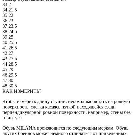
33
21
34
21.5
35
22
36
23
37
23.5
38
24.5
39
25
40
25.5
41
26.5
42
27
43
27.5
44
28.5
45
29
46
29.5
47
30
48
30.5
КАК ИЗМЕРИТЬ?
Чтобы измерить длину ступни, необходимо встать на ровную
поверхность, слегка касаясь пяткой находящейся сзади
перпендикулярной ровной поверхности, например, стены без
плинтуса.
Обувь MILANA производится по следующим меркам. Обувь
других брендов может немного отличаться от приведенных