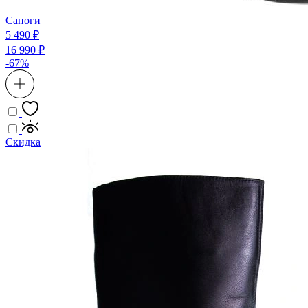
Сапоги
5 490 ₽
16 990 ₽
-67%
Скидка