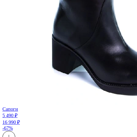
Сапоги
5 490 ₽
16 990 ₽
-67%