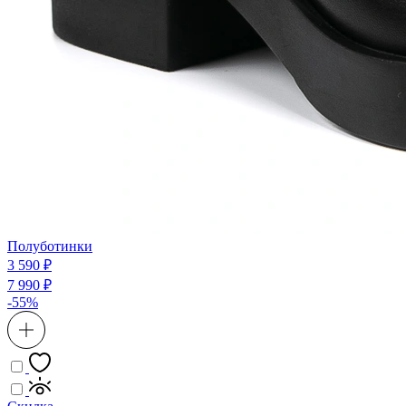
Полуботинки
3 590 ₽
7 990 ₽
-55%