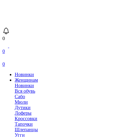
0
0
0
Новинки
Женщинам
Новинки
Вся обувь
Сабо
Мюли
Дутики
Лоферы
Кроссовки
Тапочки
Шлепанцы
Угги