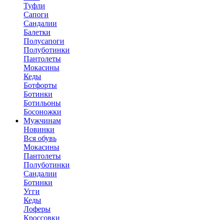
Туфли
Сапоги
Сандалии
Балетки
Полусапоги
Полуботинки
Пантолеты
Мокасины
Кеды
Ботфорты
Ботинки
Ботильоны
Босоножки
Мужчинам
Новинки
Вся обувь
Мокасины
Пантолеты
Полуботинки
Сандалии
Ботинки
Угги
Кеды
Лоферы
Кроссовки