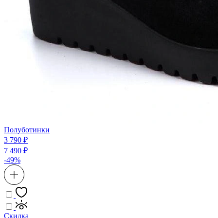
Полуботинки
3 790 ₽
7 490 ₽
-49%
Скидка