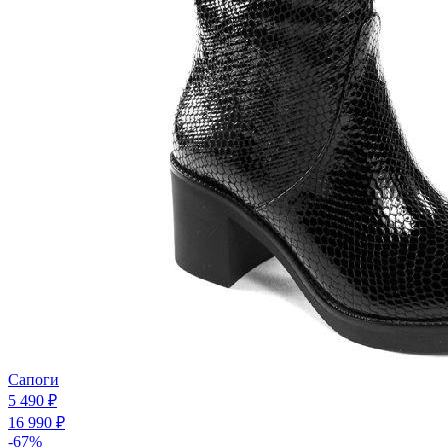
Сапоги
5 490 ₽
16 990 ₽
-67%