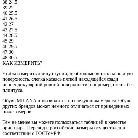
38
24.5
39
25
40
25.5
41
26.5
42
27
43
27.5
44
28.5
45
29
46
29.5
47
30
48
30.5
КАК ИЗМЕРИТЬ?
Чтобы измерить длину ступни, необходимо встать на ровную
поверхность, слегка касаясь пяткой находящейся сзади
перпендикулярной ровной поверхности, например, стены без
плинтуса.
Обувь MILANA производится по следующим меркам. Обувь
других брендов может немного отличаться от приведенных
ниже замеров.
Тем не менее вы можете пользоваться таблицей в качестве
ориентира. Перевод в российские размеры осуществлен в
соответствии с ГОСТомРФ.