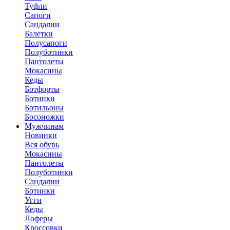
Туфли
Сапоги
Сандалии
Балетки
Полусапоги
Полуботинки
Пантолеты
Мокасины
Кеды
Ботфорты
Ботинки
Ботильоны
Босоножки
Мужчинам
Новинки
Вся обувь
Мокасины
Пантолеты
Полуботинки
Сандалии
Ботинки
Угги
Кеды
Лоферы
Кроссовки