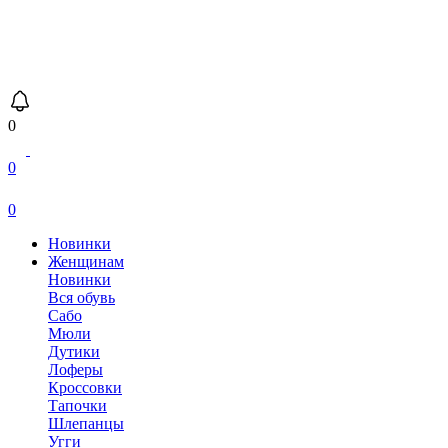
0
0
0
Новинки
Женщинам
Новинки
Вся обувь
Сабо
Мюли
Дутики
Лоферы
Кроссовки
Тапочки
Шлепанцы
Угги