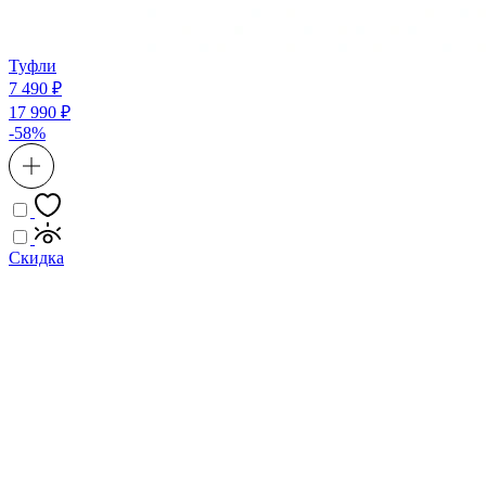
Туфли
7 490 ₽
17 990 ₽
-58%
Скидка