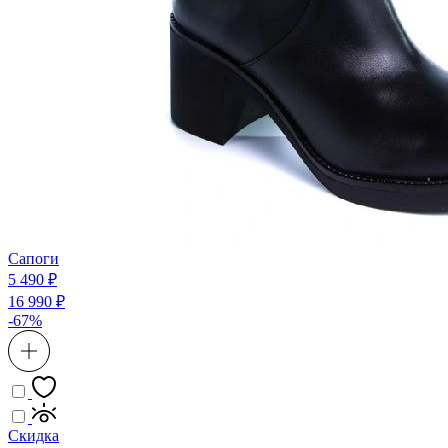
Сапоги
5 490 ₽
16 990 ₽
-67%
Скидка