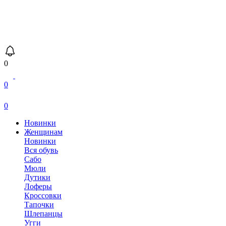
0
0
0
Новинки
Женщинам
Новинки
Вся обувь
Сабо
Мюли
Дутики
Лоферы
Кроссовки
Тапочки
Шлепанцы
Угги