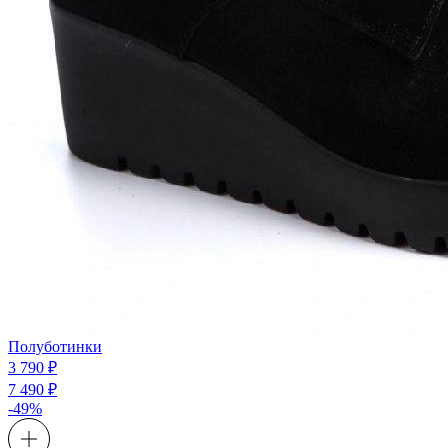
Полуботинки
3 790 ₽
7 490 ₽
-49%