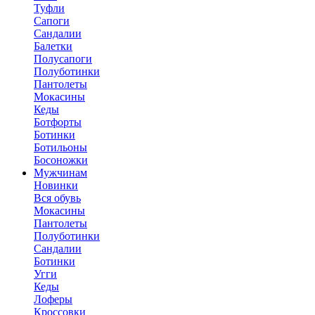
Туфли
Сапоги
Сандалии
Балетки
Полусапоги
Полуботинки
Пантолеты
Мокасины
Кеды
Ботфорты
Ботинки
Ботильоны
Босоножки
Мужчинам
Новинки
Вся обувь
Мокасины
Пантолеты
Полуботинки
Сандалии
Ботинки
Угги
Кеды
Лоферы
Кроссовки