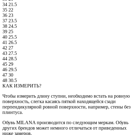
34
21.5
35
22
36
23
37
23.5
38
24.5
39
25
40
25.5
41
26.5
42
27
43
27.5
44
28.5
45
29
46
29.5
47
30
48
30.5
КАК ИЗМЕРИТЬ?
Чтобы измерить длину ступни, необходимо встать на ровную
поверхность, слегка касаясь пяткой находящейся сзади
перпендикулярной ровной поверхности, например, стены без
плинтуса.
Обувь MILANA производится по следующим меркам. Обувь
других брендов может немного отличаться от приведенных
ниже замеров.