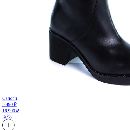
Сапоги
5 490 ₽
16 990 ₽
-67%