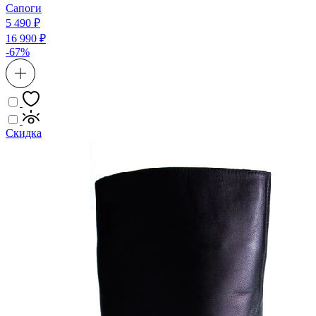
Сапоги
5 490 ₽
16 990 ₽
-67%
Скидка