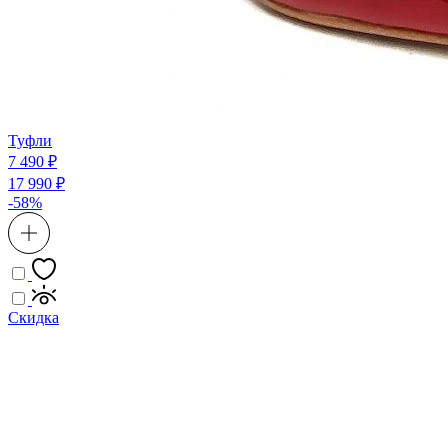
Туфли
7 490 ₽
17 990 ₽
-58%
Скидка