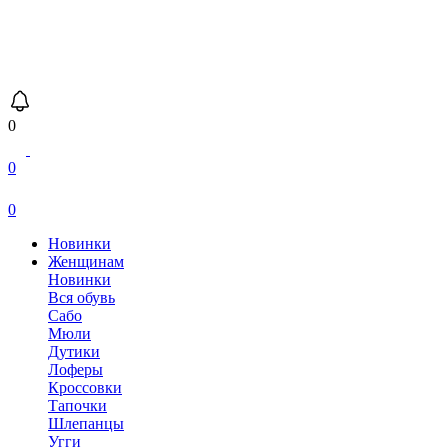
0
0
0
Новинки
Женщинам
Новинки
Вся обувь
Сабо
Мюли
Дутики
Лоферы
Кроссовки
Тапочки
Шлепанцы
Угги