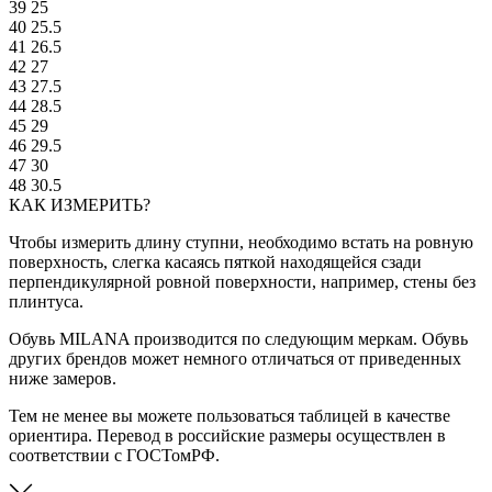
39
25
40
25.5
41
26.5
42
27
43
27.5
44
28.5
45
29
46
29.5
47
30
48
30.5
КАК ИЗМЕРИТЬ?
Чтобы измерить длину ступни, необходимо встать на ровную
поверхность, слегка касаясь пяткой находящейся сзади
перпендикулярной ровной поверхности, например, стены без
плинтуса.
Обувь MILANA производится по следующим меркам. Обувь
других брендов может немного отличаться от приведенных
ниже замеров.
Тем не менее вы можете пользоваться таблицей в качестве
ориентира. Перевод в российские размеры осуществлен в
соответствии с ГОСТомРФ.