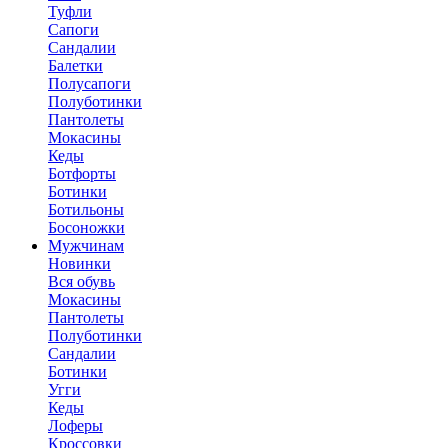
Туфли
Сапоги
Сандалии
Балетки
Полусапоги
Полуботинки
Пантолеты
Мокасины
Кеды
Ботфорты
Ботинки
Ботильоны
Босоножки
Мужчинам
Новинки
Вся обувь
Мокасины
Пантолеты
Полуботинки
Сандалии
Ботинки
Угги
Кеды
Лоферы
Кроссовки