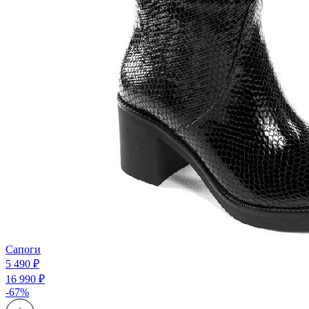
Сапоги
5 490 ₽
16 990 ₽
-67%