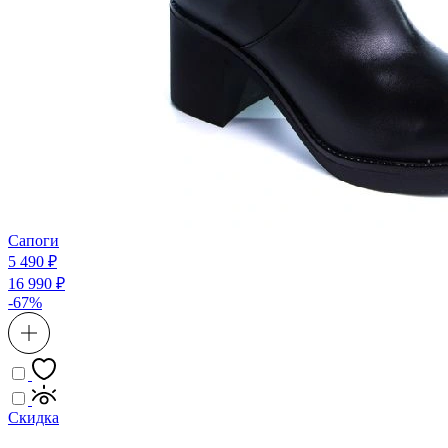
Сапоги
5 490 ₽
16 990 ₽
-67%
Скидка