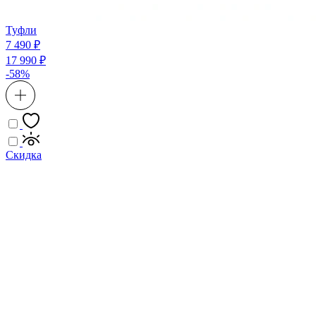
Туфли
7 490 ₽
17 990 ₽
-58%
Скидка