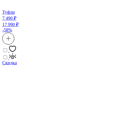
Туфли
7 490 ₽
17 990 ₽
-58%
Скидка