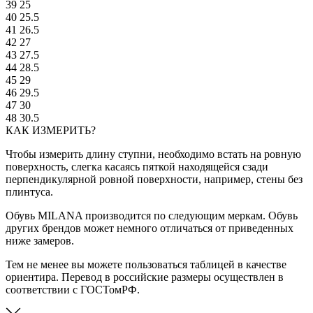
39
25
40
25.5
41
26.5
42
27
43
27.5
44
28.5
45
29
46
29.5
47
30
48
30.5
КАК ИЗМЕРИТЬ?
Чтобы измерить длину ступни, необходимо встать на ровную
поверхность, слегка касаясь пяткой находящейся сзади
перпендикулярной ровной поверхности, например, стены без
плинтуса.
Обувь MILANA производится по следующим меркам. Обувь
других брендов может немного отличаться от приведенных
ниже замеров.
Тем не менее вы можете пользоваться таблицей в качестве
ориентира. Перевод в российские размеры осуществлен в
соответствии с ГОСТомРФ.