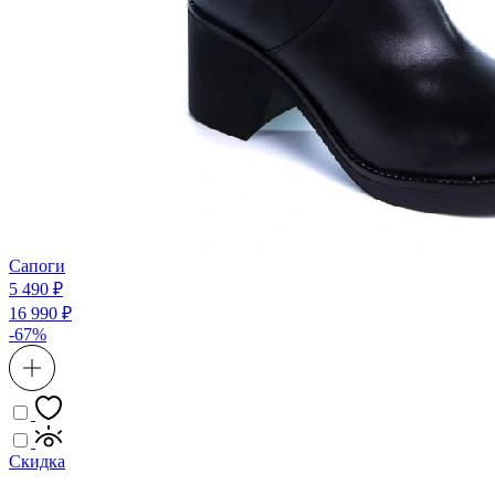
Сапоги
5 490 ₽
16 990 ₽
-67%
Скидка