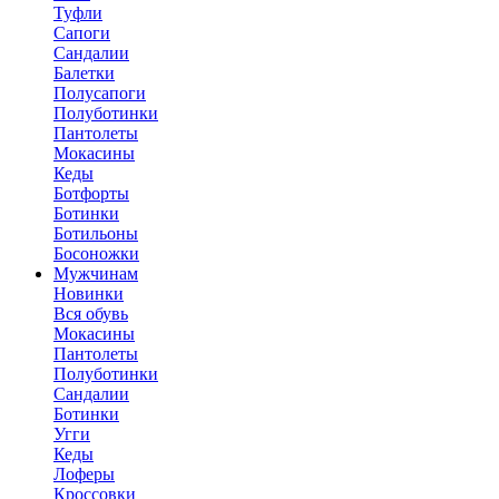
Туфли
Сапоги
Сандалии
Балетки
Полусапоги
Полуботинки
Пантолеты
Мокасины
Кеды
Ботфорты
Ботинки
Ботильоны
Босоножки
Мужчинам
Новинки
Вся обувь
Мокасины
Пантолеты
Полуботинки
Сандалии
Ботинки
Угги
Кеды
Лоферы
Кроссовки