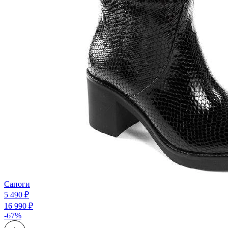
Сапоги
5 490 ₽
16 990 ₽
-67%