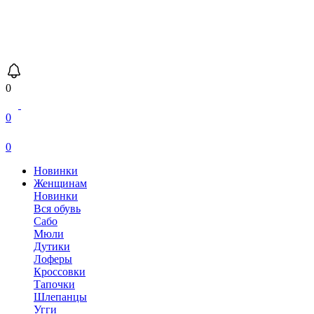
0
0
0
Новинки
Женщинам
Новинки
Вся обувь
Сабо
Мюли
Дутики
Лоферы
Кроссовки
Тапочки
Шлепанцы
Угги