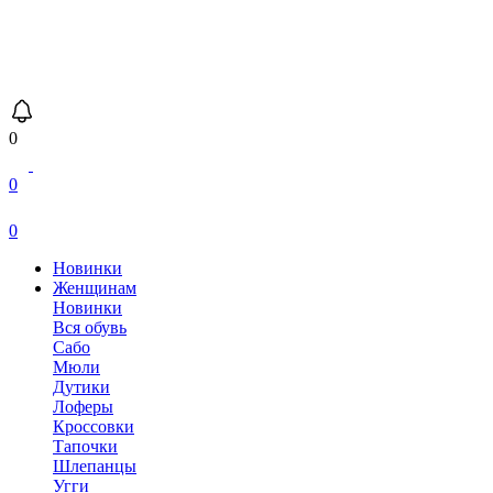
0
0
0
Новинки
Женщинам
Новинки
Вся обувь
Сабо
Мюли
Дутики
Лоферы
Кроссовки
Тапочки
Шлепанцы
Угги