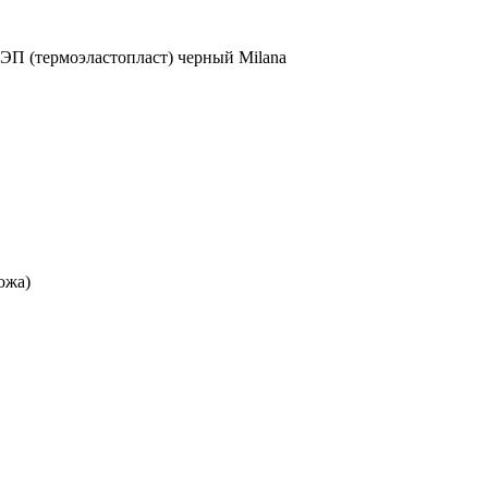
ТЭП (термоэластопласт) черный Milana
ожа)