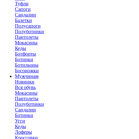
Туфли
Сапоги
Сандалии
Балетки
Полусапоги
Полуботинки
Пантолеты
Мокасины
Кеды
Ботфорты
Ботинки
Ботильоны
Босоножки
Мужчинам
Новинки
Вся обувь
Мокасины
Пантолеты
Полуботинки
Сандалии
Ботинки
Угги
Кеды
Лоферы
Кроссовки