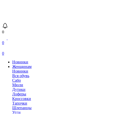
0
0
0
Новинки
Женщинам
Новинки
Вся обувь
Сабо
Мюли
Дутики
Лоферы
Кроссовки
Тапочки
Шлепанцы
Угги