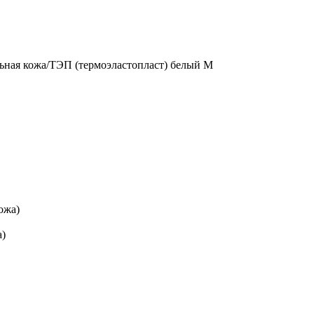
льная кожа/ТЭП (термоэластопласт) белый M
ожа)
а)