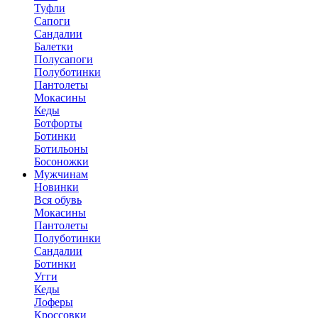
Туфли
Сапоги
Сандалии
Балетки
Полусапоги
Полуботинки
Пантолеты
Мокасины
Кеды
Ботфорты
Ботинки
Ботильоны
Босоножки
Мужчинам
Новинки
Вся обувь
Мокасины
Пантолеты
Полуботинки
Сандалии
Ботинки
Угги
Кеды
Лоферы
Кроссовки