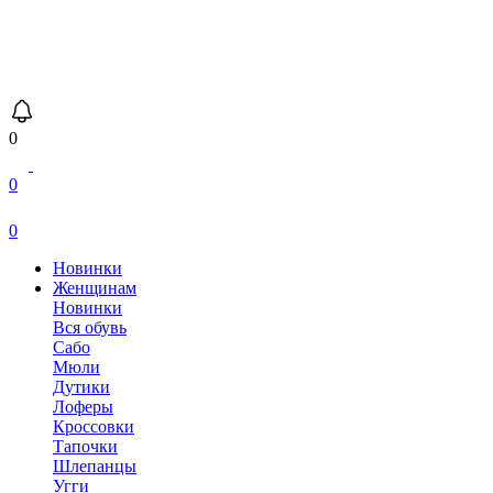
0
0
0
Новинки
Женщинам
Новинки
Вся обувь
Сабо
Мюли
Дутики
Лоферы
Кроссовки
Тапочки
Шлепанцы
Угги