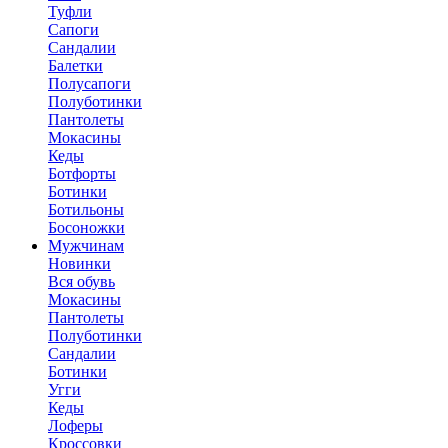
Туфли
Сапоги
Сандалии
Балетки
Полусапоги
Полуботинки
Пантолеты
Мокасины
Кеды
Ботфорты
Ботинки
Ботильоны
Босоножки
Мужчинам
Новинки
Вся обувь
Мокасины
Пантолеты
Полуботинки
Сандалии
Ботинки
Угги
Кеды
Лоферы
Кроссовки