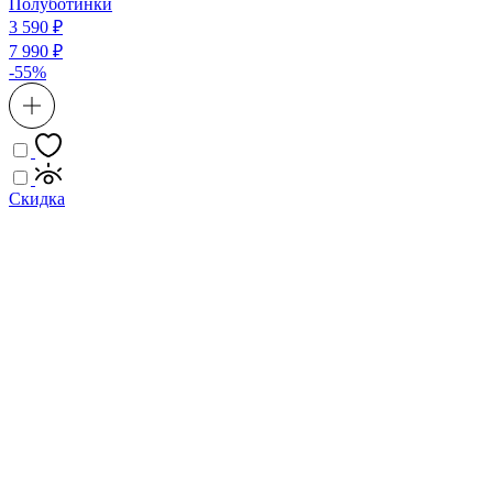
Полуботинки
3 590 ₽
7 990 ₽
-55%
Скидка