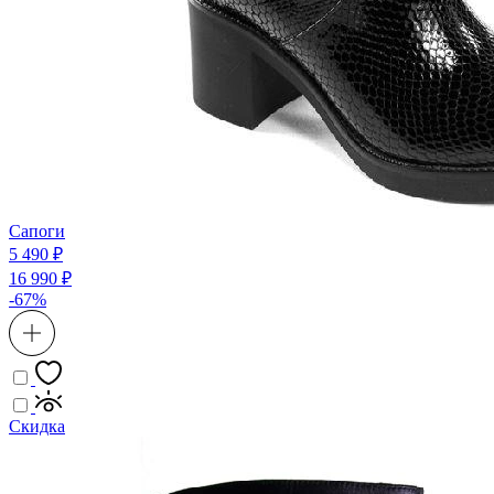
Сапоги
5 490 ₽
16 990 ₽
-67%
Скидка