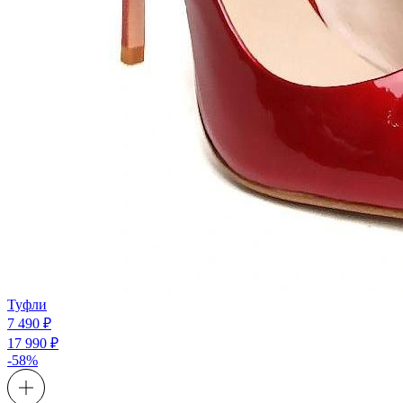
Туфли
7 490 ₽
17 990 ₽
-58%