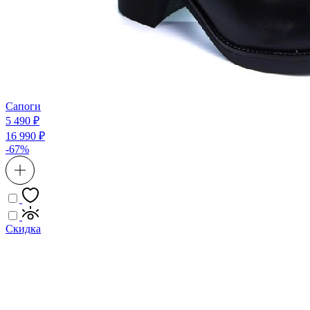
Сапоги
5 490 ₽
16 990 ₽
-67%
Скидка