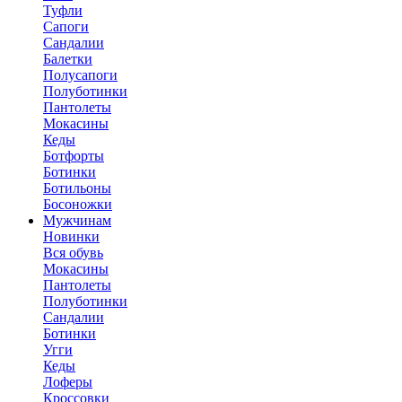
Туфли
Сапоги
Сандалии
Балетки
Полусапоги
Полуботинки
Пантолеты
Мокасины
Кеды
Ботфорты
Ботинки
Ботильоны
Босоножки
Мужчинам
Новинки
Вся обувь
Мокасины
Пантолеты
Полуботинки
Сандалии
Ботинки
Угги
Кеды
Лоферы
Кроссовки