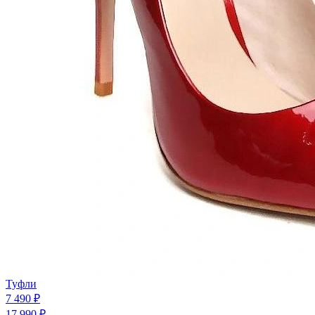
Туфли
7 490 ₽
17 990 ₽