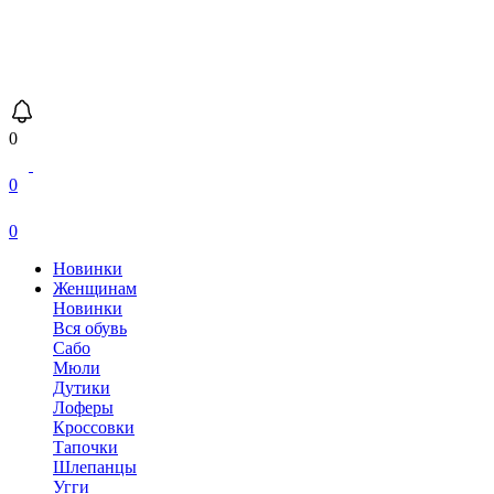
0
0
0
Новинки
Женщинам
Новинки
Вся обувь
Сабо
Мюли
Дутики
Лоферы
Кроссовки
Тапочки
Шлепанцы
Угги