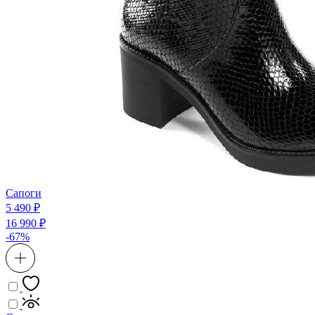
Сапоги
5 490 ₽
16 990 ₽
-67%