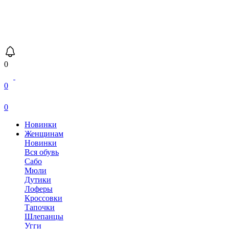
0
0
0
Новинки
Женщинам
Новинки
Вся обувь
Сабо
Мюли
Дутики
Лоферы
Кроссовки
Тапочки
Шлепанцы
Угги