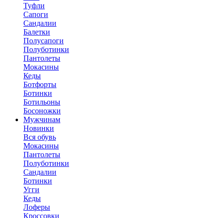
Туфли
Сапоги
Сандалии
Балетки
Полусапоги
Полуботинки
Пантолеты
Мокасины
Кеды
Ботфорты
Ботинки
Ботильоны
Босоножки
Мужчинам
Новинки
Вся обувь
Мокасины
Пантолеты
Полуботинки
Сандалии
Ботинки
Угги
Кеды
Лоферы
Кроссовки