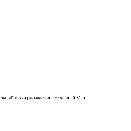
альный мех/термоэластопласт черный Mila