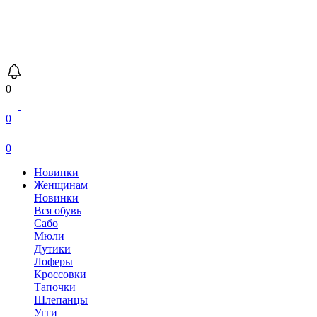
0
0
0
Новинки
Женщинам
Новинки
Вся обувь
Сабо
Мюли
Дутики
Лоферы
Кроссовки
Тапочки
Шлепанцы
Угги