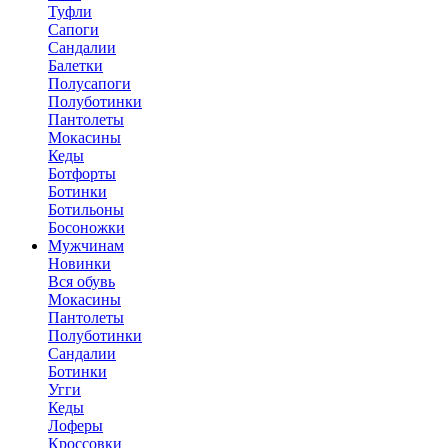
Туфли
Сапоги
Сандалии
Балетки
Полусапоги
Полуботинки
Пантолеты
Мокасины
Кеды
Ботфорты
Ботинки
Ботильоны
Босоножки
Мужчинам
Новинки
Вся обувь
Мокасины
Пантолеты
Полуботинки
Сандалии
Ботинки
Угги
Кеды
Лоферы
Кроссовки