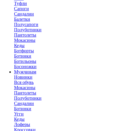
Туфли
Сапоги
Сандалии
Балетки
Полусапоги
Полуботинки
Пантолеты
Мокасины
Кеды
Ботфорты
Ботинки
Ботильоны
Босоножки
Мужчинам
Новинки
Вся обувь
Мокасины
Пантолеты
Полуботинки
Сандалии
Ботинки
Угги
Кеды
Лоферы
Кроссовки