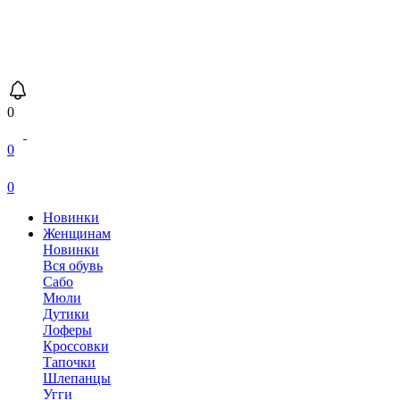
0
0
0
Новинки
Женщинам
Новинки
Вся обувь
Сабо
Мюли
Дутики
Лоферы
Кроссовки
Тапочки
Шлепанцы
Угги