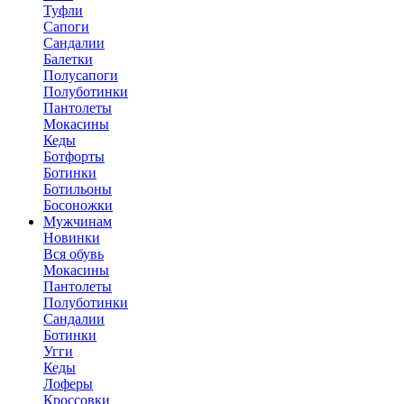
Туфли
Сапоги
Сандалии
Балетки
Полусапоги
Полуботинки
Пантолеты
Мокасины
Кеды
Ботфорты
Ботинки
Ботильоны
Босоножки
Мужчинам
Новинки
Вся обувь
Мокасины
Пантолеты
Полуботинки
Сандалии
Ботинки
Угги
Кеды
Лоферы
Кроссовки