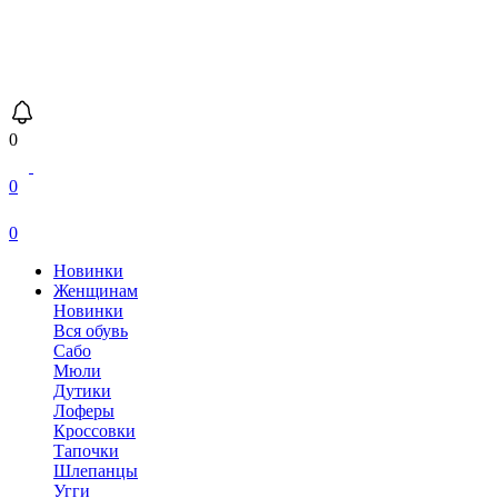
0
0
0
Новинки
Женщинам
Новинки
Вся обувь
Сабо
Мюли
Дутики
Лоферы
Кроссовки
Тапочки
Шлепанцы
Угги