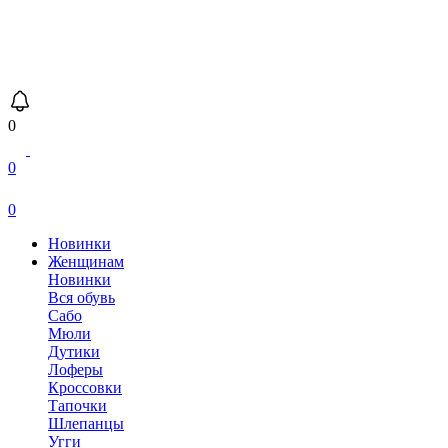
0
0
0
Новинки
Женщинам
Новинки
Вся обувь
Сабо
Мюли
Дутики
Лоферы
Кроссовки
Тапочки
Шлепанцы
Угги