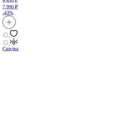
7 990 ₽
-43%
Скидка