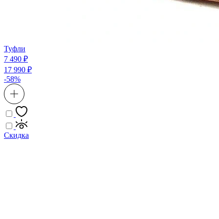
Туфли
7 490 ₽
17 990 ₽
-58%
Скидка