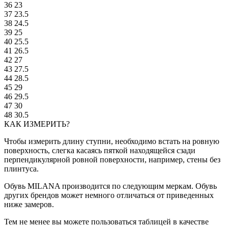
36
23
37
23.5
38
24.5
39
25
40
25.5
41
26.5
42
27
43
27.5
44
28.5
45
29
46
29.5
47
30
48
30.5
КАК ИЗМЕРИТЬ?
Чтобы измерить длину ступни, необходимо встать на ровную
поверхность, слегка касаясь пяткой находящейся сзади
перпендикулярной ровной поверхности, например, стены без
плинтуса.
Обувь MILANA производится по следующим меркам. Обувь
других брендов может немного отличаться от приведенных
ниже замеров.
Тем не менее вы можете пользоваться таблицей в качестве