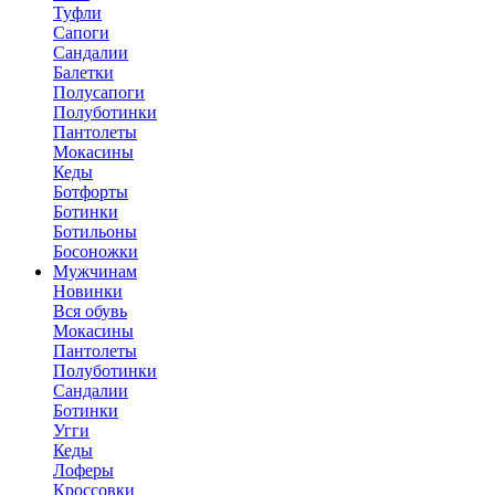
Туфли
Сапоги
Сандалии
Балетки
Полусапоги
Полуботинки
Пантолеты
Мокасины
Кеды
Ботфорты
Ботинки
Ботильоны
Босоножки
Мужчинам
Новинки
Вся обувь
Мокасины
Пантолеты
Полуботинки
Сандалии
Ботинки
Угги
Кеды
Лоферы
Кроссовки