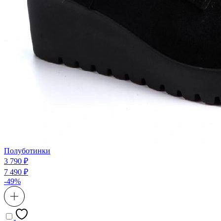
Полуботинки
3 790 ₽
7 490 ₽
-49%