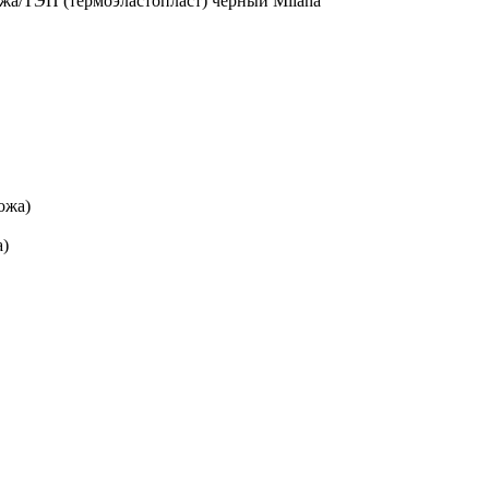
ожа/ТЭП (термоэластопласт) черный Milana
ожа)
а)