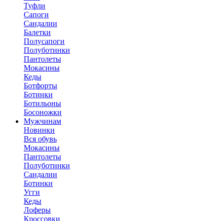
Туфли
Сапоги
Сандалии
Балетки
Полусапоги
Полуботинки
Пантолеты
Мокасины
Кеды
Ботфорты
Ботинки
Ботильоны
Босоножки
Мужчинам
Новинки
Вся обувь
Мокасины
Пантолеты
Полуботинки
Сандалии
Ботинки
Угги
Кеды
Лоферы
Кроссовки