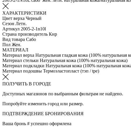
2005-2-1N10L сабо жен. летн. натуральная кожа/натуральная к
ХАРАКТЕРИСТИКИ
Цвет верха
Черный
Сезон
Летн.
Артикул
2005-2-1n10l
Страна производитель
Кнр
Вид товара
Сабо
Пол
Жен.
МАТЕРИАЛ
Материал верха
Натуральная гладкая кожа (100% натуральная к
Материал стельки
Натуральная кожа (100% натуральная кожа)
Материал подкладки
Натуральная кожа (100% натуральная кож
Материал подошвы
Термоэластопласт (тэп / tpe)
ПОЛУЧИТЬ В ГОРОДЕ
Доступных магазинов по выбранным фильтрам не найдено.
Попробуйте изменить город или размер.
ПОДТВЕРЖДЕНИЕ БРОНИРОВАНИЯ
Ваша бронь #
успешно оформлена