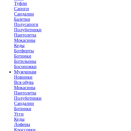
Туфли
Сапоги
Сандалии
Балетки
Полусапоги
Полуботинки
Пантолеты
Мокасины
Кеды
Ботфорты
Ботинки
Ботильоны
Босоножки
Мужчинам
Новинки
Вся обувь
Мокасины
Пантолеты
Полуботинки
Сандалии
Ботинки
Угги
Кеды
Лоферы
Кроссовки