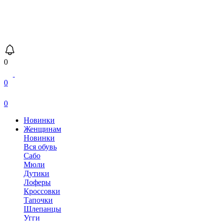
0
0
0
Новинки
Женщинам
Новинки
Вся обувь
Сабо
Мюли
Дутики
Лоферы
Кроссовки
Тапочки
Шлепанцы
Угги