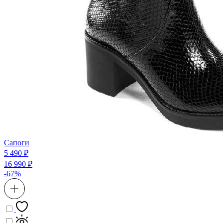
Сапоги
5 490 ₽
16 990 ₽
-67%