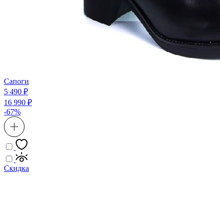
Сапоги
5 490 ₽
16 990 ₽
-67%
Скидка