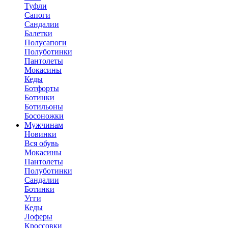
Туфли
Сапоги
Сандалии
Балетки
Полусапоги
Полуботинки
Пантолеты
Мокасины
Кеды
Ботфорты
Ботинки
Ботильоны
Босоножки
Мужчинам
Новинки
Вся обувь
Мокасины
Пантолеты
Полуботинки
Сандалии
Ботинки
Угги
Кеды
Лоферы
Кроссовки