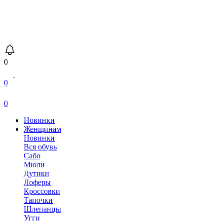
0
0
0
Новинки
Женщинам
Новинки
Вся обувь
Сабо
Мюли
Дутики
Лоферы
Кроссовки
Тапочки
Шлепанцы
Угги