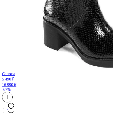
Сапоги
5 490 ₽
16 990 ₽
-67%