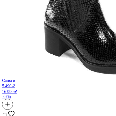
Сапоги
5 490 ₽
16 990 ₽
-67%