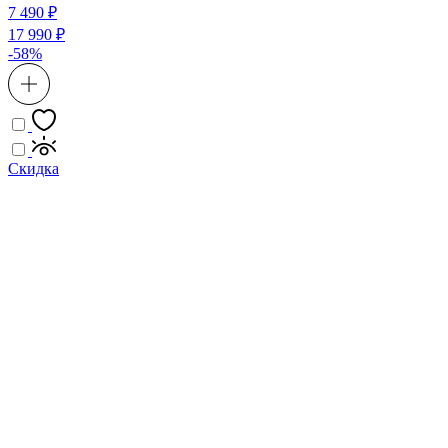
7 490 ₽
17 990 ₽
-58%
Скидка