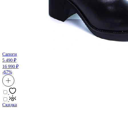
Сапоги
5 490 ₽
16 990 ₽
-67%
Скидка