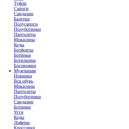
Туфли
Сапоги
Сандалии
Балетки
Полусапоги
Полуботинки
Пантолеты
Мокасины
Кеды
Ботфорты
Ботинки
Ботильоны
Босоножки
Мужчинам
Новинки
Вся обувь
Мокасины
Пантолеты
Полуботинки
Сандалии
Ботинки
Угги
Кеды
Лоферы
Кроссовки