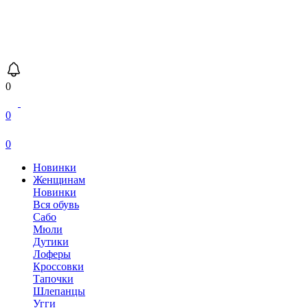
0
0
0
Новинки
Женщинам
Новинки
Вся обувь
Сабо
Мюли
Дутики
Лоферы
Кроссовки
Тапочки
Шлепанцы
Угги