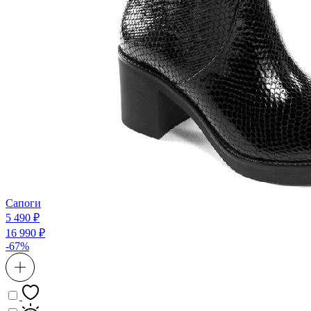
Сапоги
5 490 ₽
16 990 ₽
-67%