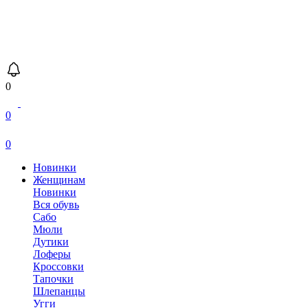
0
0
0
Новинки
Женщинам
Новинки
Вся обувь
Сабо
Мюли
Дутики
Лоферы
Кроссовки
Тапочки
Шлепанцы
Угги