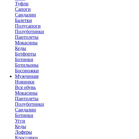
Туфли
Сапоги
Сандалии
Балетки
Полусапоги
Полуботинки
Пантолеты
Мокасины
Кеды
Ботфорты
Ботинки
Ботильоны
Босоножки
Мужчинам
Новинки
Вся обувь
Мокасины
Пантолеты
Полуботинки
Сандалии
Ботинки
Угги
Кеды
Лоферы
Кроссовки