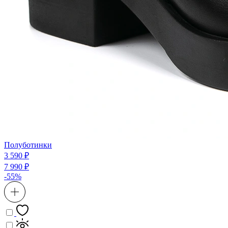
Полуботинки
3 590 ₽
7 990 ₽
-55%