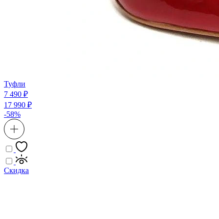
Туфли
7 490 ₽
17 990 ₽
-58%
Скидка