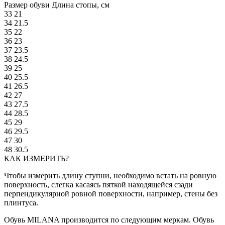
Размер обуви
Длина стопы, см
33
21
34
21.5
35
22
36
23
37
23.5
38
24.5
39
25
40
25.5
41
26.5
42
27
43
27.5
44
28.5
45
29
46
29.5
47
30
48
30.5
КАК ИЗМЕРИТЬ?
Чтобы измерить длину ступни, необходимо встать на ровную
поверхность, слегка касаясь пяткой находящейся сзади
перпендикулярной ровной поверхности, например, стены без
плинтуса.
Обувь MILANA производится по следующим меркам. Обувь