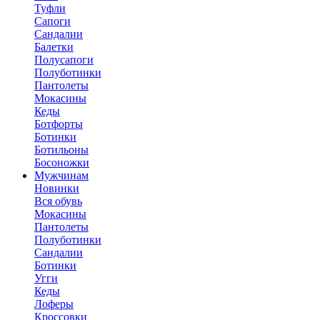
Туфли
Сапоги
Сандалии
Балетки
Полусапоги
Полуботинки
Пантолеты
Мокасины
Кеды
Ботфорты
Ботинки
Ботильоны
Босоножки
Мужчинам
Новинки
Вся обувь
Мокасины
Пантолеты
Полуботинки
Сандалии
Ботинки
Угги
Кеды
Лоферы
Кроссовки