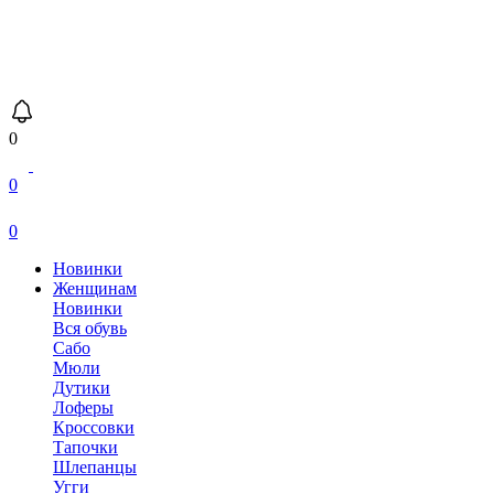
0
0
0
Новинки
Женщинам
Новинки
Вся обувь
Сабо
Мюли
Дутики
Лоферы
Кроссовки
Тапочки
Шлепанцы
Угги