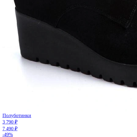
Полуботинки
3 790 ₽
7 490 ₽
-49%