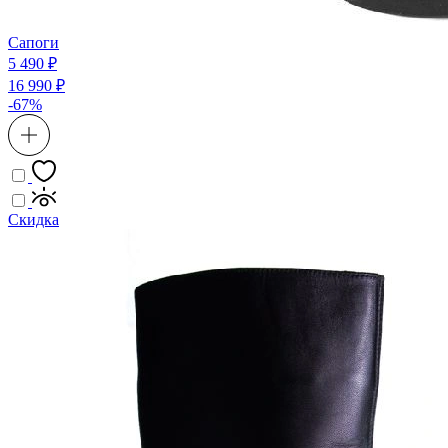
Сапоги
5 490 ₽
16 990 ₽
-67%
Скидка