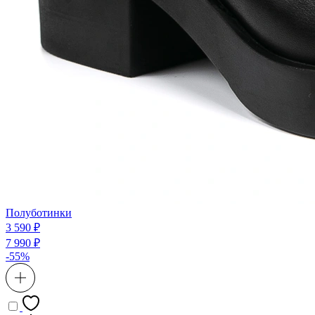
Полуботинки
3 590 ₽
7 990 ₽
-55%