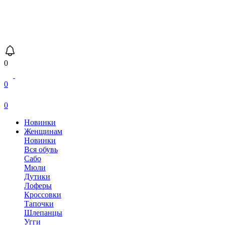
0
0
0
Новинки
Женщинам
Новинки
Вся обувь
Сабо
Мюли
Дутики
Лоферы
Кроссовки
Тапочки
Шлепанцы
Угги