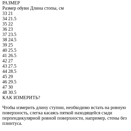
РАЗМЕР
Размер обуви
Длина стопы, см
33
21
34
21.5
35
22
36
23
37
23.5
38
24.5
39
25
40
25.5
41
26.5
42
27
43
27.5
44
28.5
45
29
46
29.5
47
30
48
30.5
КАК ИЗМЕРИТЬ?
Чтобы измерить длину ступни, необходимо встать на ровную
поверхность, слегка касаясь пяткой находящейся сзади
перпендикулярной ровной поверхности, например, стены без
плинтуса.