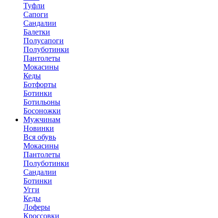
Туфли
Сапоги
Сандалии
Балетки
Полусапоги
Полуботинки
Пантолеты
Мокасины
Кеды
Ботфорты
Ботинки
Ботильоны
Босоножки
Мужчинам
Новинки
Вся обувь
Мокасины
Пантолеты
Полуботинки
Сандалии
Ботинки
Угги
Кеды
Лоферы
Кроссовки