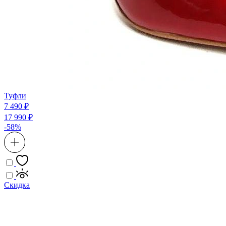
Туфли
7 490 ₽
17 990 ₽
-58%
Скидка