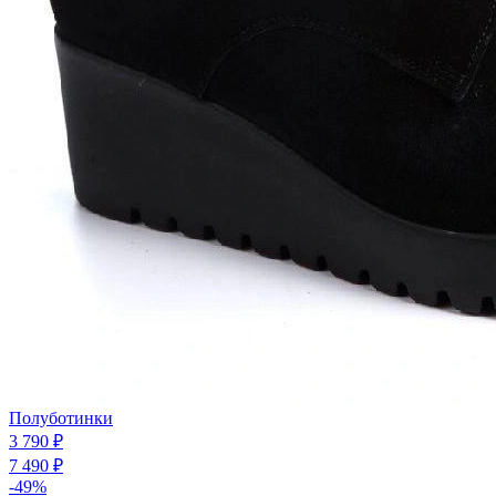
Полуботинки
3 790 ₽
7 490 ₽
-49%