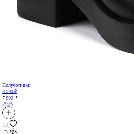
Полуботинки
3 590 ₽
7 990 ₽
-55%