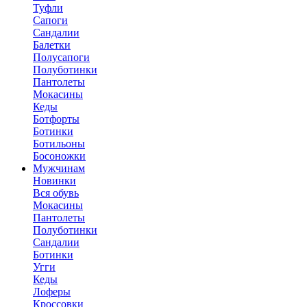
Туфли
Сапоги
Сандалии
Балетки
Полусапоги
Полуботинки
Пантолеты
Мокасины
Кеды
Ботфорты
Ботинки
Ботильоны
Босоножки
Мужчинам
Новинки
Вся обувь
Мокасины
Пантолеты
Полуботинки
Сандалии
Ботинки
Угги
Кеды
Лоферы
Кроссовки