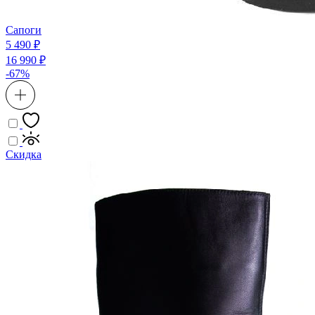
Сапоги
5 490 ₽
16 990 ₽
-67%
Скидка