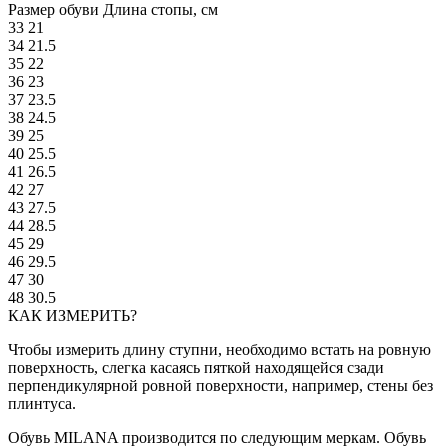
Размер обуви
Длина стопы, см
33
21
34
21.5
35
22
36
23
37
23.5
38
24.5
39
25
40
25.5
41
26.5
42
27
43
27.5
44
28.5
45
29
46
29.5
47
30
48
30.5
КАК ИЗМЕРИТЬ?
Чтобы измерить длину ступни, необходимо встать на ровную
поверхность, слегка касаясь пяткой находящейся сзади
перпендикулярной ровной поверхности, например, стены без
плинтуса.
Обувь MILANA производится по следующим меркам. Обувь