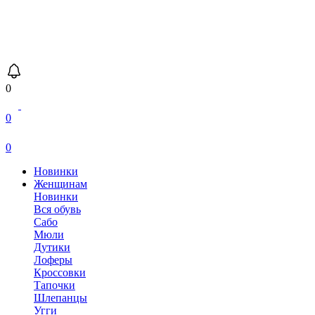
0
0
0
Новинки
Женщинам
Новинки
Вся обувь
Сабо
Мюли
Дутики
Лоферы
Кроссовки
Тапочки
Шлепанцы
Угги