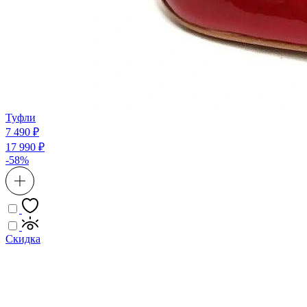
Туфли
7 490 ₽
17 990 ₽
-58%
Скидка