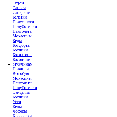
Туфли
Сапоги
Сандалии
Балетки
Полусапоги
Полуботинки
Пантолеты
Мокасины
Кеды
Ботфорты
Ботинки
Ботильоны
Босоножки
Мужчинам
Новинки
Вся обувь
Мокасины
Пантолеты
Полуботинки
Сандалии
Ботинки
Угги
Кеды
Лоферы
Кроссовки