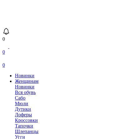
0
0
0
Новинки
Женщинам
Новинки
Вся обувь
Сабо
Мюли
Дутики
Лоферы
Кроссовки
Тапочки
Шлепанцы
Угги