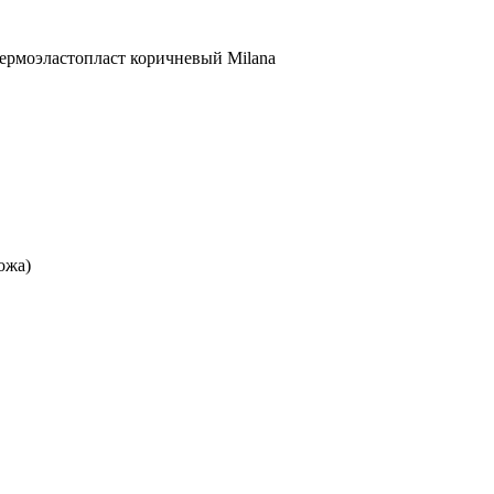
термоэластопласт коричневый Milana
ожа)