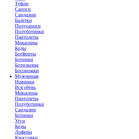
Туфли
Сапоги
Сандалии
Балетки
Полусапоги
Полуботинки
Пантолеты
Мокасины
Кеды
Ботфорты
Ботинки
Ботильоны
Босоножки
Мужчинам
Новинки
Вся обувь
Мокасины
Пантолеты
Полуботинки
Сандалии
Ботинки
Угги
Кеды
Лоферы
Кроссовки