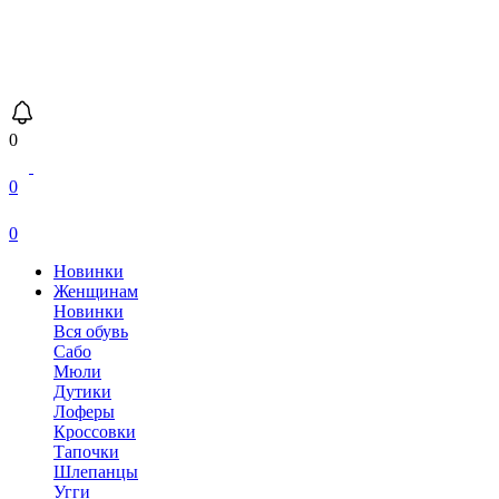
0
0
0
Новинки
Женщинам
Новинки
Вся обувь
Сабо
Мюли
Дутики
Лоферы
Кроссовки
Тапочки
Шлепанцы
Угги