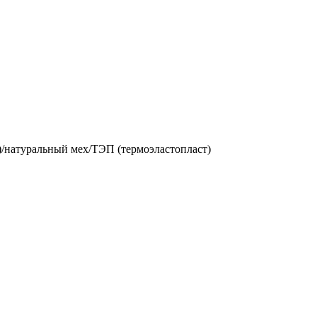
)/натуральный мех/ТЭП (термоэластопласт)