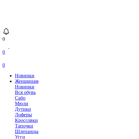
0
0
0
Новинки
Женщинам
Новинки
Вся обувь
Сабо
Мюли
Дутики
Лоферы
Кроссовки
Тапочки
Шлепанцы
Угги