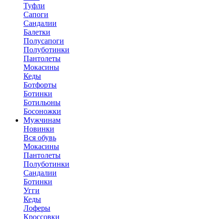
Туфли
Сапоги
Сандалии
Балетки
Полусапоги
Полуботинки
Пантолеты
Мокасины
Кеды
Ботфорты
Ботинки
Ботильоны
Босоножки
Мужчинам
Новинки
Вся обувь
Мокасины
Пантолеты
Полуботинки
Сандалии
Ботинки
Угги
Кеды
Лоферы
Кроссовки