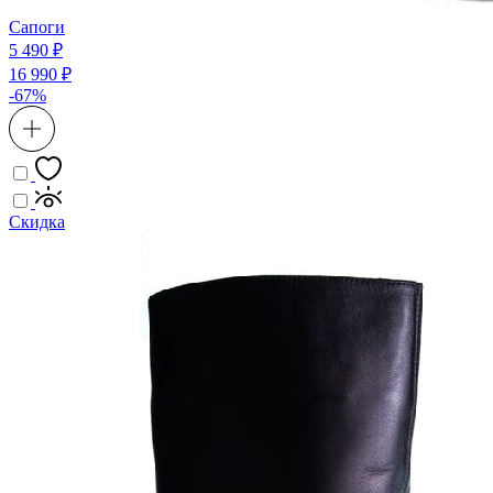
Сапоги
5 490 ₽
16 990 ₽
-67%
Скидка