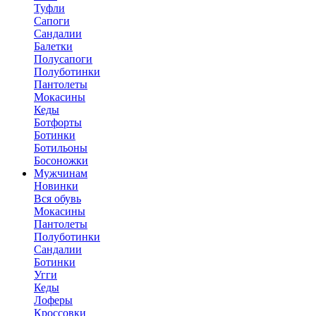
Туфли
Сапоги
Сандалии
Балетки
Полусапоги
Полуботинки
Пантолеты
Мокасины
Кеды
Ботфорты
Ботинки
Ботильоны
Босоножки
Мужчинам
Новинки
Вся обувь
Мокасины
Пантолеты
Полуботинки
Сандалии
Ботинки
Угги
Кеды
Лоферы
Кроссовки