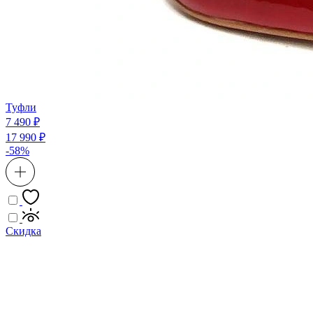
Туфли
7 490 ₽
17 990 ₽
-58%
Скидка