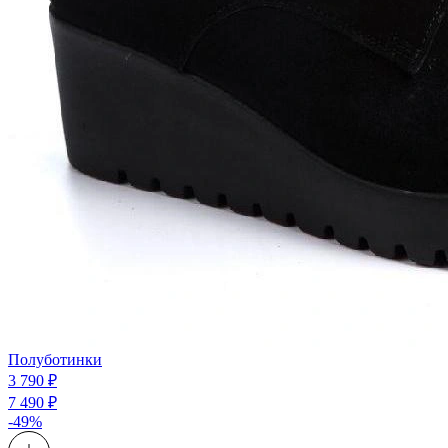
Полуботинки
3 790 ₽
7 490 ₽
-49%