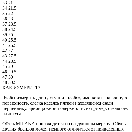
33
21
34
21.5
35
22
36
23
37
23.5
38
24.5
39
25
40
25.5
41
26.5
42
27
43
27.5
44
28.5
45
29
46
29.5
47
30
48
30.5
КАК ИЗМЕРИТЬ?
Чтобы измерить длину ступни, необходимо встать на ровную
поверхность, слегка касаясь пяткой находящейся сзади
перпендикулярной ровной поверхности, например, стены без
плинтуса.
Обувь MILANA производится по следующим меркам. Обувь
других брендов может немного отличаться от приведенных