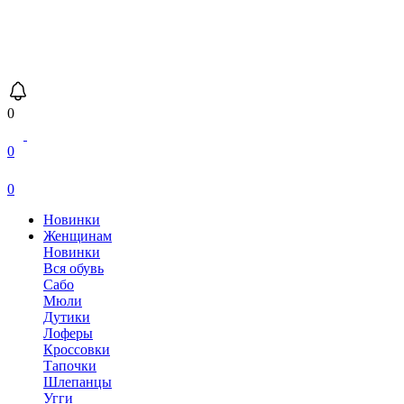
0
0
0
Новинки
Женщинам
Новинки
Вся обувь
Сабо
Мюли
Дутики
Лоферы
Кроссовки
Тапочки
Шлепанцы
Угги