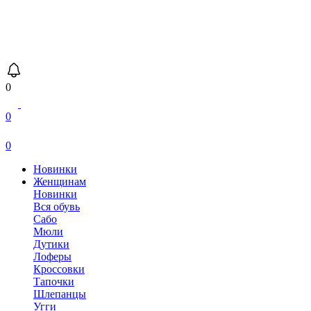
0
0
0
Новинки
Женщинам
Новинки
Вся обувь
Сабо
Мюли
Дутики
Лоферы
Кроссовки
Тапочки
Шлепанцы
Угги