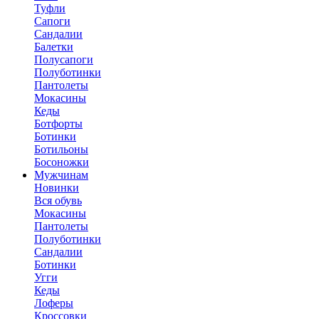
Туфли
Сапоги
Сандалии
Балетки
Полусапоги
Полуботинки
Пантолеты
Мокасины
Кеды
Ботфорты
Ботинки
Ботильоны
Босоножки
Мужчинам
Новинки
Вся обувь
Мокасины
Пантолеты
Полуботинки
Сандалии
Ботинки
Угги
Кеды
Лоферы
Кроссовки