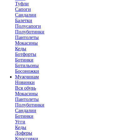
Туфли
Сапоги
Сандалии
Балетки
Полусапоги
Полуботинки
Пантолеты
Мокасины
Кеды
Ботфорты
Ботинки
Ботильоны
Босоножки
Мужчинам
Новинки
Вся обувь
Мокасины
Пантолеты
Полуботинки
Сандалии
Ботинки
Угги
Кеды
Лоферы
Кроссовки