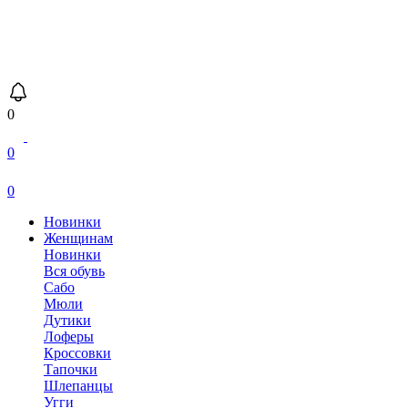
0
0
0
Новинки
Женщинам
Новинки
Вся обувь
Сабо
Мюли
Дутики
Лоферы
Кроссовки
Тапочки
Шлепанцы
Угги