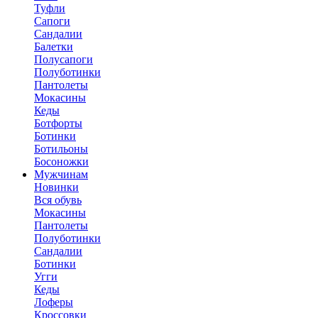
Туфли
Сапоги
Сандалии
Балетки
Полусапоги
Полуботинки
Пантолеты
Мокасины
Кеды
Ботфорты
Ботинки
Ботильоны
Босоножки
Мужчинам
Новинки
Вся обувь
Мокасины
Пантолеты
Полуботинки
Сандалии
Ботинки
Угги
Кеды
Лоферы
Кроссовки