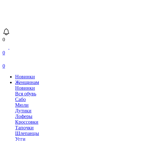
0
0
0
Новинки
Женщинам
Новинки
Вся обувь
Сабо
Мюли
Дутики
Лоферы
Кроссовки
Тапочки
Шлепанцы
Угги