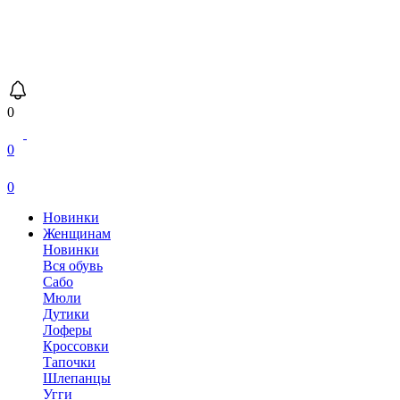
0
0
0
Новинки
Женщинам
Новинки
Вся обувь
Сабо
Мюли
Дутики
Лоферы
Кроссовки
Тапочки
Шлепанцы
Угги