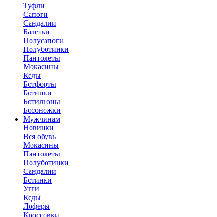
Туфли
Сапоги
Сандалии
Балетки
Полусапоги
Полуботинки
Пантолеты
Мокасины
Кеды
Ботфорты
Ботинки
Ботильоны
Босоножки
Мужчинам
Новинки
Вся обувь
Мокасины
Пантолеты
Полуботинки
Сандалии
Ботинки
Угги
Кеды
Лоферы
Кроссовки