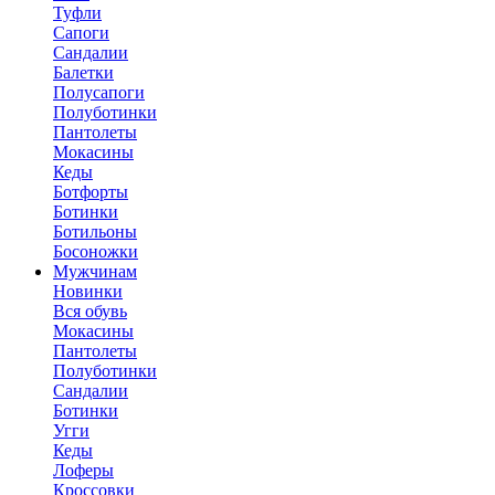
Туфли
Сапоги
Сандалии
Балетки
Полусапоги
Полуботинки
Пантолеты
Мокасины
Кеды
Ботфорты
Ботинки
Ботильоны
Босоножки
Мужчинам
Новинки
Вся обувь
Мокасины
Пантолеты
Полуботинки
Сандалии
Ботинки
Угги
Кеды
Лоферы
Кроссовки