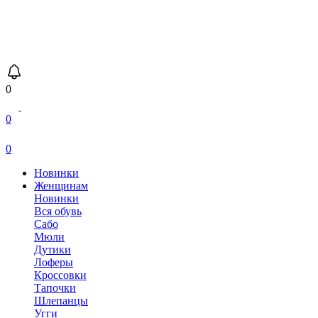
0
0
0
Новинки
Женщинам
Новинки
Вся обувь
Сабо
Мюли
Дутики
Лоферы
Кроссовки
Тапочки
Шлепанцы
Угги