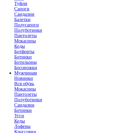
Туфли
Сапоги
Сандалии
Балетки
Полусапоги
Полуботинки
Пантолеты
Мокасины
Кеды
Ботфорты
Ботинки
Ботильоны
Босоножки
Мужчинам
Новинки
Вся обувь
Мокасины
Пантолеты
Полуботинки
Сандалии
Ботинки
Угги
Кеды
Лоферы
Кроссовки