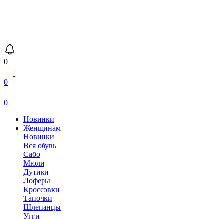
0
0
0
Новинки
Женщинам
Новинки
Вся обувь
Сабо
Мюли
Дутики
Лоферы
Кроссовки
Тапочки
Шлепанцы
Угги