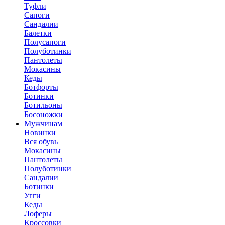
Туфли
Сапоги
Сандалии
Балетки
Полусапоги
Полуботинки
Пантолеты
Мокасины
Кеды
Ботфорты
Ботинки
Ботильоны
Босоножки
Мужчинам
Новинки
Вся обувь
Мокасины
Пантолеты
Полуботинки
Сандалии
Ботинки
Угги
Кеды
Лоферы
Кроссовки