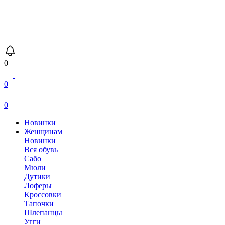
0
0
0
Новинки
Женщинам
Новинки
Вся обувь
Сабо
Мюли
Дутики
Лоферы
Кроссовки
Тапочки
Шлепанцы
Угги