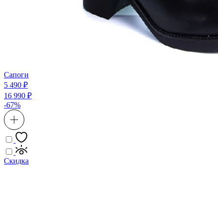
Сапоги
5 490 ₽
16 990 ₽
-67%
Скидка