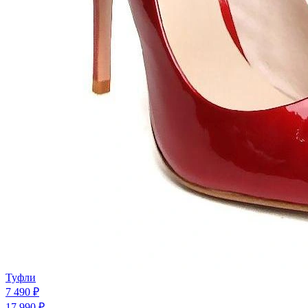
Туфли
7 490 ₽
17 990 ₽