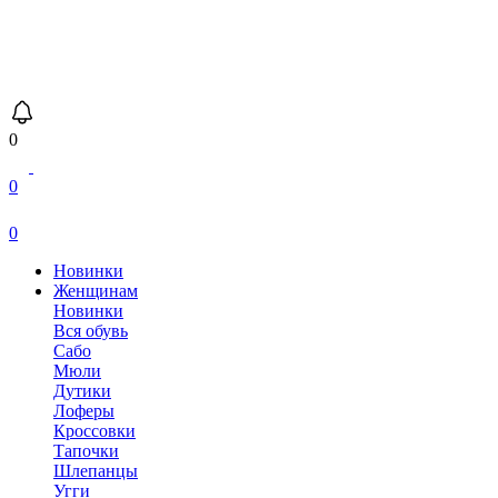
0
0
0
Новинки
Женщинам
Новинки
Вся обувь
Сабо
Мюли
Дутики
Лоферы
Кроссовки
Тапочки
Шлепанцы
Угги