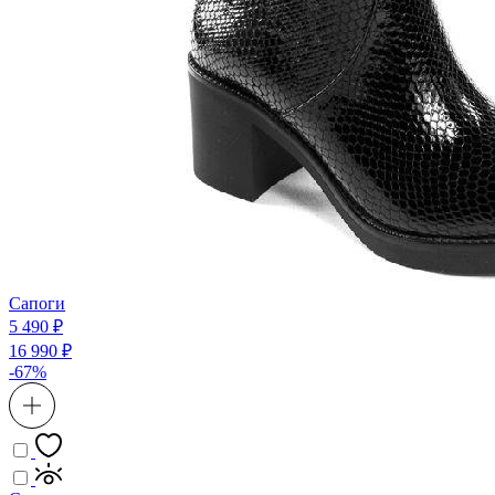
Сапоги
5 490 ₽
16 990 ₽
-67%