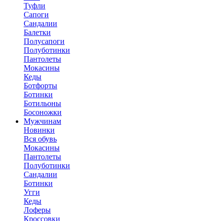
Туфли
Сапоги
Сандалии
Балетки
Полусапоги
Полуботинки
Пантолеты
Мокасины
Кеды
Ботфорты
Ботинки
Ботильоны
Босоножки
Мужчинам
Новинки
Вся обувь
Мокасины
Пантолеты
Полуботинки
Сандалии
Ботинки
Угги
Кеды
Лоферы
Кроссовки