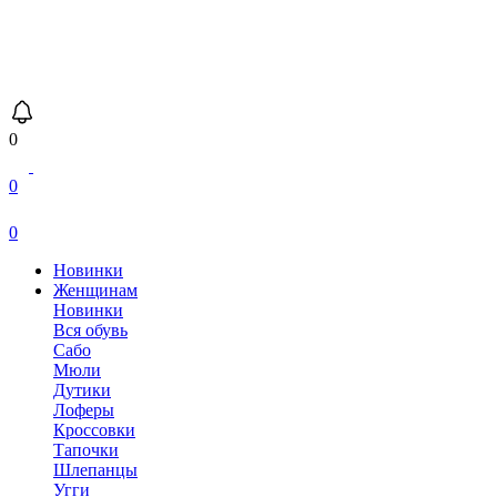
0
0
0
Новинки
Женщинам
Новинки
Вся обувь
Сабо
Мюли
Дутики
Лоферы
Кроссовки
Тапочки
Шлепанцы
Угги