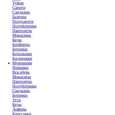
Туфли
Сапоги
Сандалии
Балетки
Полусапоги
Полуботинки
Пантолеты
Мокасины
Кеды
Ботфорты
Ботинки
Ботильоны
Босоножки
Мужчинам
Новинки
Вся обувь
Мокасины
Пантолеты
Полуботинки
Сандалии
Ботинки
Угги
Кеды
Лоферы
Кроссовки