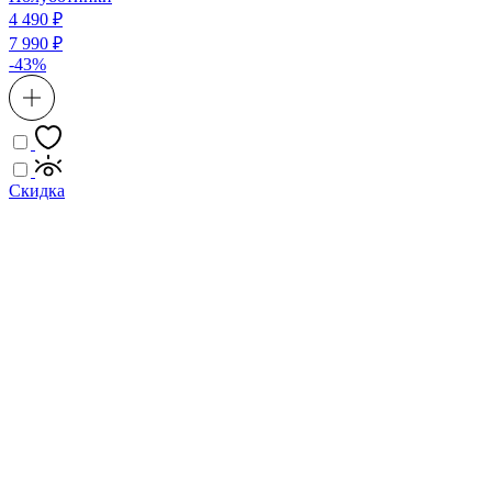
4 490 ₽
7 990 ₽
-43%
Скидка