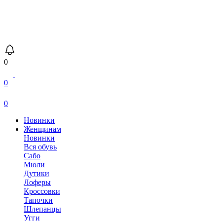
0
0
0
Новинки
Женщинам
Новинки
Вся обувь
Сабо
Мюли
Дутики
Лоферы
Кроссовки
Тапочки
Шлепанцы
Угги