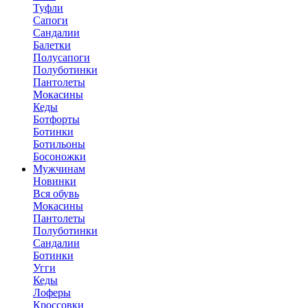
Туфли
Сапоги
Сандалии
Балетки
Полусапоги
Полуботинки
Пантолеты
Мокасины
Кеды
Ботфорты
Ботинки
Ботильоны
Босоножки
Мужчинам
Новинки
Вся обувь
Мокасины
Пантолеты
Полуботинки
Сандалии
Ботинки
Угги
Кеды
Лоферы
Кроссовки