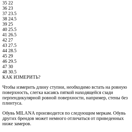
35
22
36
23
37
23.5
38
24.5
39
25
40
25.5
41
26.5
42
27
43
27.5
44
28.5
45
29
46
29.5
47
30
48
30.5
КАК ИЗМЕРИТЬ?
Чтобы измерить длину ступни, необходимо встать на ровную
поверхность, слегка касаясь пяткой находящейся сзади
перпендикулярной ровной поверхности, например, стены без
плинтуса.
Обувь MILANA производится по следующим меркам. Обувь
других брендов может немного отличаться от приведенных
ниже замеров.