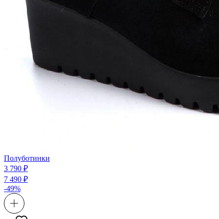
Полуботинки
3 790 ₽
7 490 ₽
-49%