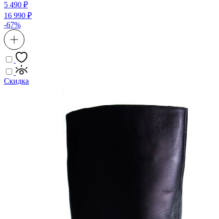
5 490 ₽
16 990 ₽
-67%
Скидка